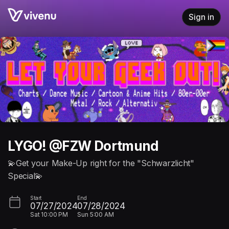
Skip header
Sign in
LYGO! @FZW Dortmund
💫Get your Make-Up right for the "Schwarzlicht"
Special💫
Start
End
07/27/2024
07/28/2024
Sat
10:00 PM
Sun
5:00 AM