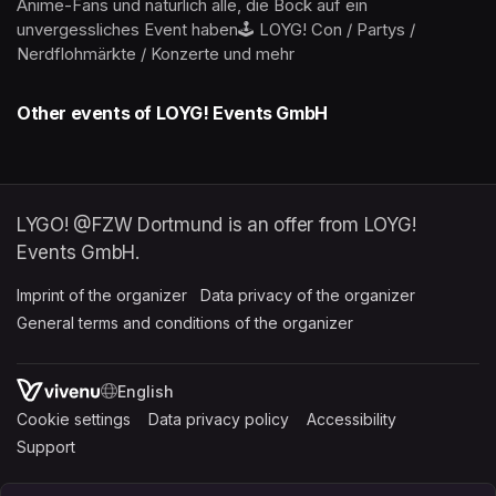
Anime-Fans und natürlich alle, die Bock auf ein 
unvergessliches Event haben🕹 LOYG! Con / Partys / 
Nerdflohmärkte / Konzerte und mehr
Other events of LOYG! Events GmbH
LYGO! @FZW Dortmund is an offer from LOYG!
Events GmbH.
Imprint of the organizer
(opens in a new tab)
Data privacy of the organizer
(opens in 
General terms and conditions of the organizer
(opens in a new ta
SWITCH LANGUAGE
Cookie settings
(opens in a new tab)
Data privacy policy
(opens in a new tab)
Accessibility
(opens in a n
Support
(opens in a new tab)